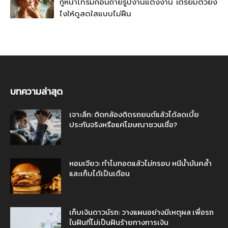
กู้หน้าโทรมก่อนถ่ายรูปงานแต่งงาน เตรียมตัวยัง
ไงให้ดูสดใสแบบไม่ฝืน
บทความล่าสุด
เจาะลึก: ติดกล้องติดรถยนต์แล้วได้ลดเบี้ย
ประกันจริงหรือแค่โฆษณาชวนเชื่อ?
หอมเจียว: ทำไมทอดแล้วไม่กรอบ หนีน้ำมันคล้ำ
และเก็บได้เป็นเดือน
เก็บเงินดาวน์รถ: วางแผนอย่างมีเหตุผล เพื่อรถ
ในฝันที่ไม่เป็นฝันร้ายทางการเงิน