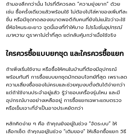
ถ้ามองลึกกว่านั้น โปรที่ดีควรลด “ความยุ่งยาก” ด้วย
เช่น ซื้อครั้งเดียวแล้วพร้อมใช้ ไม่ต้องไปไล่หาของเพิ่มทีละ
ชิ้น หรือมีชุดทดลองขนาดพอดีกับคนที่ยังไม่แน่ใจว่าจะใช้
ยี่ห้อไหนระยะยาว จุดนี้เองที่ทำให้บาง
โปรโมชั่นอุปกรณ์
เบาหวาน
ดูราคาไม่ต่ำที่สุด แต่กลับคุ้มกว่าเมื่อใช้จริง
ใครควรซื้อแบบยกชุด และใครควรซื้อแยก
ถ้าเพิ่งเริ่มใช้งาน หรือซื้อให้คนในบ้านที่ต้องมีอุปกรณ์
พร้อมทันที การซื้อแบบยกชุดมักตอบโจทย์ที่สุด เพราะลด
ความเสี่ยงซื้อของไม่ครบและช่วยคุมงบตั้งต้นได้ง่ายกว่า
แต่ถ้าใช้งานประจำอยู่แล้ว รู้ว่าชอบเครื่องรุ่นไหน และมี
อุปกรณ์บางอย่างเหลืออยู่ การซื้อแยกเฉพาะแถบตรวจ
หรือเข็มเจาะที่จำเป็นอาจประหยัดกว่า
หลักคิดง่าย ๆ คือ ถ้าคุณยังอยู่ในช่วง “จัดระบบ” ให้
เลือกเซ็ต ถ้าคุณอยู่ในช่วง “เติมของ” ให้เลือกซื้อแยก วิธี