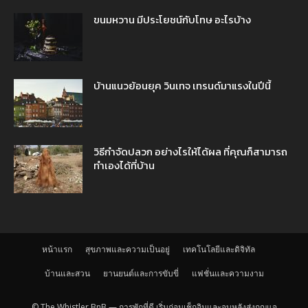
ขนมหวาน มีประโยชน์กับโทษ อะไรบ้าง
บ้านแนวย้อนยุค วินเทจ เทรนด์มาแรงในปีนี้
วิธีกำจัดปลวก อย่างไรให้ได้ผล ที่คุณก็สามารถ
ทำเองได้ที่บ้าน
หน้าแรก
สุขภาพและความเป็นอยู่
เทคโนโลยีและดิจิทัล
บ้านและสวน
ยานยนต์และการขับขี่
แฟชั่นและความงาม
© The Whistler BnB — การพักที่ดี เริ่มก่อนเช็กอินและจบหลังส่งกุญแจ